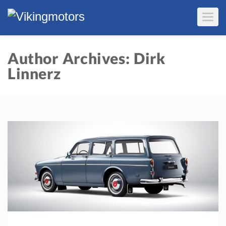
T
O
G
G
L
E
Author Archives: Dirk
N
A
Linnerz
V
I
G
A
T
I
O
N