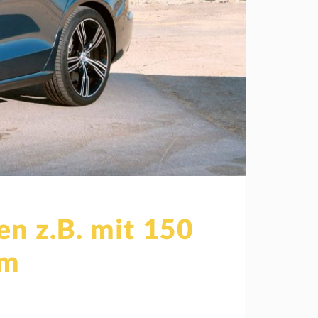
en z.B. mit 150
km